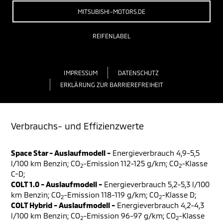
MITSUBISHI-MOTORS.DE
REIFENLABEL
IMPRESSUM
DATENSCHUTZ
ERKLÄRUNG ZUR BARRIEREFREIHEIT
Verbrauchs- und Effizienzwerte
Space Star - Auslaufmodell -
Energieverbrauch 4,9-5,5
l/100 km Benzin; CO
-Emission 112-125 g/km; CO
-Klasse
2
2
C-D;
COLT 1.0 - Auslaufmodell -
Energieverbrauch 5,2-5,3 l/100
km Benzin; CO
-Emission 118-119 g/km; CO
-Klasse D;
2
2
COLT Hybrid - Auslaufmodell -
Energieverbrauch 4,2-4,3
l/100 km Benzin; CO
-Emission 96-97 g/km; CO
-Klasse
2
2