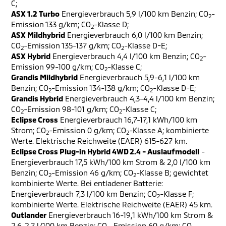
C;
ASX 1.2 Turbo
Energieverbrauch 5,9 l/100 km Benzin; CO
-
2
Emission 133 g/km; CO
-Klasse D;
2
ASX Mildhybrid
Energieverbrauch 6,0 l/100 km Benzin;
CO
-Emission 135-137 g/km; CO
-Klasse D-E;
2
2
ASX Hybrid
Energieverbrauch 4,4 l/100 km Benzin; CO
-
2
Emission 99-100 g/km; CO
-Klasse C;
2
Grandis Mildhybrid
Energieverbrauch 5,9-6,1 l/100 km
Benzin; CO
-Emission 134-138 g/km; CO
-Klasse D-E;
2
2
Grandis Hybrid
Energieverbrauch 4,3-4,4 l/100 km Benzin;
CO
-Emission 98-101 g/km; CO
-Klasse C;
2
2
Eclipse Cross
Energieverbrauch 16,7-17,1 kWh/100 km
Strom; CO
-Emission 0 g/km; CO
-Klasse A; kombinierte
2
2
Werte. Elektrische Reichweite (EAER) 615-627 km.
Eclipse Cross Plug-in Hybrid 4WD 2.4 - Auslaufmodell
-
Energieverbrauch 17,5 kWh/100 km Strom & 2,0 l/100 km
Benzin; CO
-Emission 46 g/km; CO
-Klasse B; gewichtet
2
2
kombinierte Werte. Bei entladener Batterie:
Energieverbrauch 7,3 l/100 km Benzin; CO
-Klasse F;
2
kombinierte Werte. Elektrische Reichweite (EAER) 45 km.
Outlander
Energieverbrauch 16-19,1 kWh/100 km Strom &
2,6-2,7 l/100 km Benzin; CO
-Emission 60 g/km; CO
-