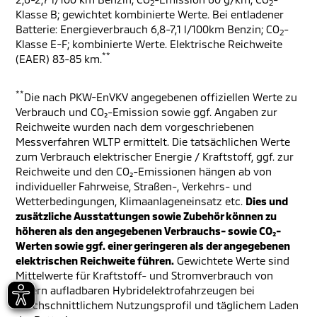
2
2
Klasse B; gewichtet kombinierte Werte. Bei entladener
Batterie: Energieverbrauch 6,8-7,1 l/100km Benzin; CO
-
2
Klasse E-F; kombinierte Werte. Elektrische Reichweite
**
(EAER) 83-85 km.
**
Die nach PKW-EnVKV angegebenen offiziellen Werte zu
Verbrauch und CO₂-Emission sowie ggf. Angaben zur
Reichweite wurden nach dem vorgeschriebenen
Messverfahren WLTP ermittelt. Die tatsächlichen Werte
zum Verbrauch elektrischer Energie / Kraftstoff, ggf. zur
Reichweite und den CO₂-Emissionen hängen ab von
individueller Fahrweise, Straßen-, Verkehrs- und
Wetterbedingungen, Klimaanlageneinsatz etc.
Dies und
zusätzliche Ausstattungen sowie Zubehör können zu
höheren als den angegebenen Verbrauchs- sowie CO₂-
Werten sowie ggf. einer geringeren als der angegebenen
elektrischen Reichweite führen.
Gewichtete Werte sind
Mittelwerte für Kraftstoff- und Stromverbrauch von
extern aufladbaren Hybridelektrofahrzeugen bei
durchschnittlichem Nutzungsprofil und täglichem Laden