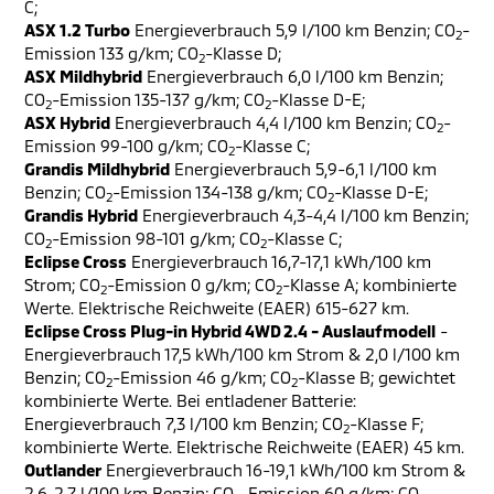
C;
ASX 1.2 Turbo
Energieverbrauch 5,9 l/100 km Benzin; CO
-
2
Emission 133 g/km; CO
-Klasse D;
2
ASX Mildhybrid
Energieverbrauch 6,0 l/100 km Benzin;
CO
-Emission 135-137 g/km; CO
-Klasse D-E;
2
2
ASX Hybrid
Energieverbrauch 4,4 l/100 km Benzin; CO
-
2
Emission 99-100 g/km; CO
-Klasse C;
2
Grandis Mildhybrid
Energieverbrauch 5,9-6,1 l/100 km
Benzin; CO
-Emission 134-138 g/km; CO
-Klasse D-E;
2
2
Grandis Hybrid
Energieverbrauch 4,3-4,4 l/100 km Benzin;
CO
-Emission 98-101 g/km; CO
-Klasse C;
2
2
Eclipse Cross
Energieverbrauch 16,7-17,1 kWh/100 km
Strom; CO
-Emission 0 g/km; CO
-Klasse A; kombinierte
2
2
Werte. Elektrische Reichweite (EAER) 615-627 km.
Eclipse Cross Plug-in Hybrid 4WD 2.4 - Auslaufmodell
-
Energieverbrauch 17,5 kWh/100 km Strom & 2,0 l/100 km
Benzin; CO
-Emission 46 g/km; CO
-Klasse B; gewichtet
2
2
kombinierte Werte. Bei entladener Batterie:
Energieverbrauch 7,3 l/100 km Benzin; CO
-Klasse F;
2
kombinierte Werte. Elektrische Reichweite (EAER) 45 km.
Outlander
Energieverbrauch 16-19,1 kWh/100 km Strom &
2,6-2,7 l/100 km Benzin; CO
-Emission 60 g/km; CO
-