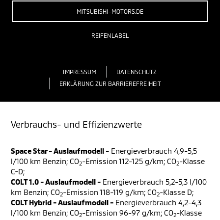
MITSUBISHI-MOTORS.DE
REIFENLABEL
IMPRESSUM
DATENSCHUTZ
ERKLÄRUNG ZUR BARRIEREFREIHEIT
Verbrauchs- und Effizienzwerte
Space Star - Auslaufmodell -
Energieverbrauch 4,9-5,5
l/100 km Benzin; CO
-Emission 112-125 g/km; CO
-Klasse
2
2
C-D;
COLT 1.0 - Auslaufmodell -
Energieverbrauch 5,2-5,3 l/100
km Benzin; CO
-Emission 118-119 g/km; CO
-Klasse D;
2
2
COLT Hybrid - Auslaufmodell -
Energieverbrauch 4,2-4,3
l/100 km Benzin; CO
-Emission 96-97 g/km; CO
-Klasse
2
2