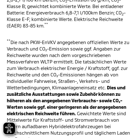
2
2
Klasse B; gewichtet kombinierte Werte. Bei entladener
Batterie: Energieverbrauch 6,8-7,1 l/100km Benzin; CO
-
2
Klasse E-F; kombinierte Werte. Elektrische Reichweite
**
(EAER) 83-85 km.
**
Die nach PKW-EnVKV angegebenen offiziellen Werte zu
Verbrauch und CO₂-Emission sowie ggf. Angaben zur
Reichweite wurden nach dem vorgeschriebenen
Messverfahren WLTP ermittelt. Die tatsächlichen Werte
zum Verbrauch elektrischer Energie / Kraftstoff, ggf. zur
Reichweite und den CO₂-Emissionen hängen ab von
individueller Fahrweise, Straßen-, Verkehrs- und
Wetterbedingungen, Klimaanlageneinsatz etc.
Dies und
zusätzliche Ausstattungen sowie Zubehör können zu
höheren als den angegebenen Verbrauchs- sowie CO₂-
Werten sowie ggf. einer geringeren als der angegebenen
elektrischen Reichweite führen.
Gewichtete Werte sind
Mittelwerte für Kraftstoff- und Stromverbrauch von
extern aufladbaren Hybridelektrofahrzeugen bei
durchschnittlichem Nutzungsprofil und täglichem Laden