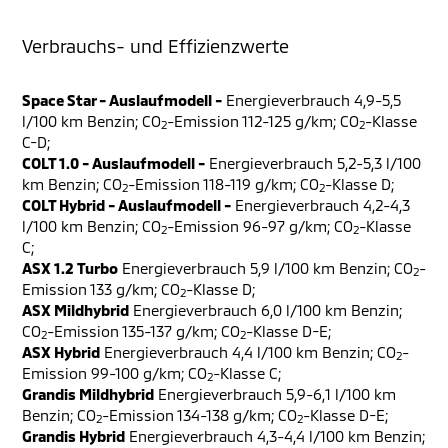
Verbrauchs- und Effizienzwerte
Space Star - Auslaufmodell -
Energieverbrauch 4,9-5,5
l/100 km Benzin; CO
-Emission 112-125 g/km; CO
-Klasse
2
2
C-D;
COLT 1.0 - Auslaufmodell -
Energieverbrauch 5,2-5,3 l/100
km Benzin; CO
-Emission 118-119 g/km; CO
-Klasse D;
2
2
COLT Hybrid - Auslaufmodell -
Energieverbrauch 4,2-4,3
l/100 km Benzin; CO
-Emission 96-97 g/km; CO
-Klasse
2
2
C;
ASX 1.2 Turbo
Energieverbrauch 5,9 l/100 km Benzin; CO
-
2
Emission 133 g/km; CO
-Klasse D;
2
ASX Mildhybrid
Energieverbrauch 6,0 l/100 km Benzin;
CO
-Emission 135-137 g/km; CO
-Klasse D-E;
2
2
ASX Hybrid
Energieverbrauch 4,4 l/100 km Benzin; CO
-
2
Emission 99-100 g/km; CO
-Klasse C;
2
Grandis Mildhybrid
Energieverbrauch 5,9-6,1 l/100 km
Benzin; CO
-Emission 134-138 g/km; CO
-Klasse D-E;
2
2
Grandis Hybrid
Energieverbrauch 4,3-4,4 l/100 km Benzin;