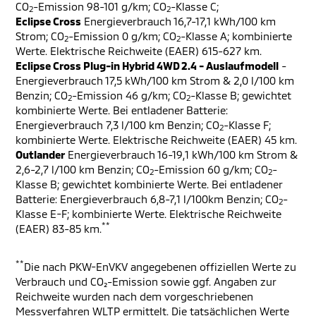
CO
-Emission 98-101 g/km; CO
-Klasse C;
2
2
Eclipse Cross
Energieverbrauch 16,7-17,1 kWh/100 km
Strom; CO
-Emission 0 g/km; CO
-Klasse A; kombinierte
2
2
Werte. Elektrische Reichweite (EAER) 615-627 km.
Eclipse Cross Plug-in Hybrid 4WD 2.4 - Auslaufmodell
-
Energieverbrauch 17,5 kWh/100 km Strom & 2,0 l/100 km
Benzin; CO
-Emission 46 g/km; CO
-Klasse B; gewichtet
2
2
kombinierte Werte. Bei entladener Batterie:
Energieverbrauch 7,3 l/100 km Benzin; CO
-Klasse F;
2
kombinierte Werte. Elektrische Reichweite (EAER) 45 km.
Outlander
Energieverbrauch 16-19,1 kWh/100 km Strom &
2,6-2,7 l/100 km Benzin; CO
-Emission 60 g/km; CO
-
2
2
Klasse B; gewichtet kombinierte Werte. Bei entladener
Batterie: Energieverbrauch 6,8-7,1 l/100km Benzin; CO
-
2
Klasse E-F; kombinierte Werte. Elektrische Reichweite
**
(EAER) 83-85 km.
**
Die nach PKW-EnVKV angegebenen offiziellen Werte zu
Verbrauch und CO₂-Emission sowie ggf. Angaben zur
Reichweite wurden nach dem vorgeschriebenen
Messverfahren WLTP ermittelt. Die tatsächlichen Werte